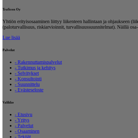
Traficon Oy
Yhtiön erityisosaaminen liittyy liikenteen hallintaan ja ohjaukseen (lii
(paloturvallisuus, riskiarvioinnit, turvallisuussuunnitelmat). Näillä os
Lue lisää
Palvelut
- Rakennuttamispalvelut
- Tutkimus ja kehitys
- Selvitykset
- Konsultointi
- Suunnittelu
- Evästeseloste
Valikko
- Etusivu
- Yritys
- Palvelut
- Osaaminen
- Tekijät