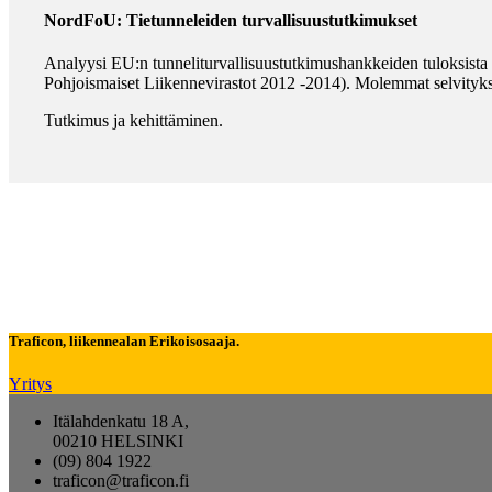
NordFoU: Tietunneleiden turvallisuustutkimukset
Analyysi EU:n tunneliturvallisuustutkimushankkeiden tuloksista 
Pohjoismaiset Liikennevirastot 2012 -2014). Molemmat selvitykse
Tutkimus ja kehittäminen.
Traficon, liikennealan
Erikoisosaaja
.
Yritys
Itälahdenkatu 18 A,
00210 HELSINKI
(09) 804 1922
traficon@traficon.fi