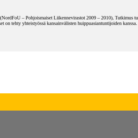
(NordFoU – Pohjoismaiset Liikennevirastot 2009 – 2010), Tutkimus tunn
t on tehty yhteistyössä kansainvälisten huippuasiantuntijoiden kanssa.