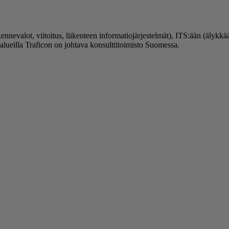
kennevalot, viitoitus, liikenteen informatiojärjestelmät), ITS:ään (älykkää
a-alueilla Traficon on johtava konsulttitoimisto Suomessa.