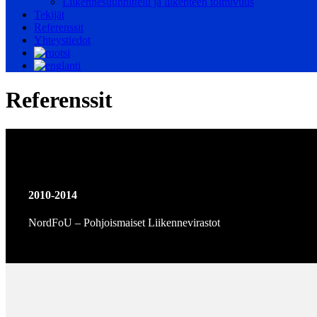
Liikennesuunnittelu ja liikenteen toimivuus
Tekijät
Referenssit
Yhteystiedot
Referenssit
2010-2014
NordFoU – Pohjoismaiset Liikennevirastot