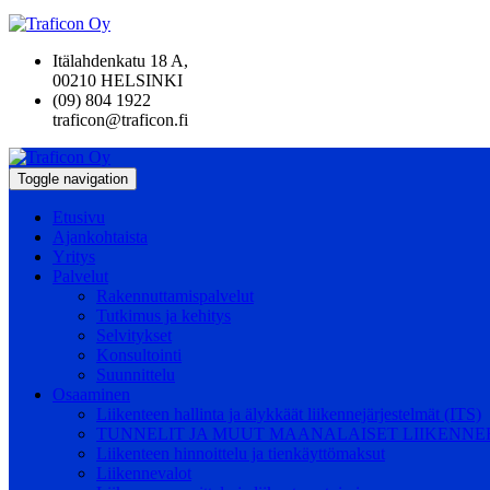
Itälahdenkatu 18 A,
00210 HELSINKI
(09) 804 1922
traficon@traficon.fi
Toggle navigation
Etusivu
Ajankohtaista
Yritys
Palvelut
Rakennuttamispalvelut
Tutkimus ja kehitys
Selvitykset
Konsultointi
Suunnittelu
Osaaminen
Liikenteen hallinta ja älykkäät liikennejärjestelmät (ITS)
TUNNELIT JA MUUT MAANALAISET LIIKENN
Liikenteen hinnoittelu ja tienkäyttömaksut
Liikennevalot