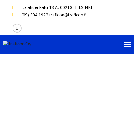
Itälahdenkatu 18 A,
00210 HELSINKI
(09) 804 1922
traficon@traficon.fi
Tog
nav
Referenssit