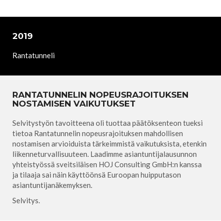
2019
Rantatunneli
RANTATUNNELIN NOPEUSRAJOITUKSEN
NOSTAMISEN VAIKUTUKSET
Selvitystyön tavoitteena oli tuottaa päätöksenteon tueksi
tietoa Rantatunnelin nopeusrajoituksen mahdollisen
nostamisen arvioiduista tärkeimmistä vaikutuksista, etenkin
liikenneturvallisuuteen. Laadimme asiantuntijalausunnon
yhteistyössä sveitsiläisen HOJ Consulting GmbH:n kanssa
ja tilaaja sai näin käyttöönsä Euroopan huipputason
asiantuntijanäkemyksen.
Selvitys.