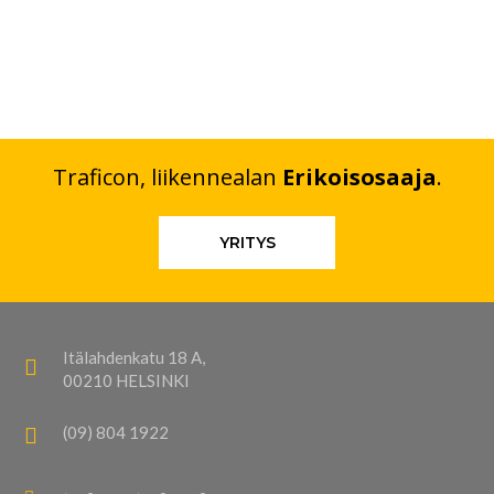
Traficon, liikennealan
Erikoisosaaja
.
YRITYS
Itälahdenkatu 18 A,
00210 HELSINKI
(09) 804 1922