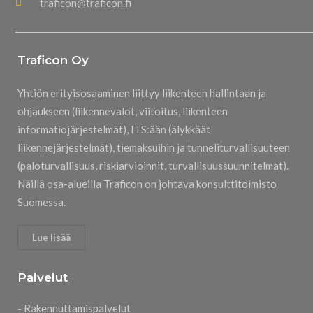
traficon@traficon.fi
Traficon Oy
Yhtiön erityisosaaminen liittyy liikenteen hallintaan ja
ohjaukseen (liikennevalot, viitoitus, liikenteen
informatiojärjestelmät), ITS:ään (älykkäät
liikennejärjestelmät), tiemaksuihin ja tunneliturvallisuuteen
(paloturvallisuus, riskiarvioinnit, turvallisuussuunnitelmat).
Näillä osa-alueilla Traficon on johtava konsulttitoimisto
Suomessa.
Lue lisää
Palvelut
- Rakennuttamispalvelut