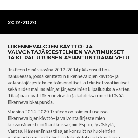
2012-2020
LIIKENNEVALOJEN KÄYTTÖ- JA
VALVONTAJÄRJESTELMIEN VAATIMUKSET
JA KILPAILUTUKSEN ASIANTUNTIJAPALVELU
Traficon toimi vuosina 2012-2014 pääkonsulttina
hankkeessa, jossa kehitettiin liikennevalojen käyttö- ja
valvontajärjestelmien toiminnalliset ja tekniset vaatimukset
sekä niiden malliasiakirjat järjestelmien kilpailutuksia varten.
Tilaajina olivat Liikennevirasto ja kahdeksan merkittävää
liikennevalokaupunkia.
Vuosina 2014-2020 Traficon on toiminut useissa
liikennevalojen käyttö- ja valvontajärjestelmien
korvausinvestointihankkeissa (mm. Espoo, Jyväskylä,
Vantaa, Hämeenlinna) tilaajan konsulttina huolehtien
vaatimusten määrittelystä ja kilpailutuksen teknisten ja