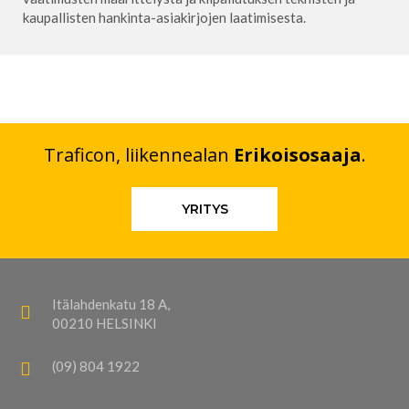
kaupallisten hankinta-asiakirjojen laatimisesta.
Traficon, liikennealan
Erikoisosaaja
.
YRITYS
Itälahdenkatu 18 A,
00210 HELSINKI
(09) 804 1922