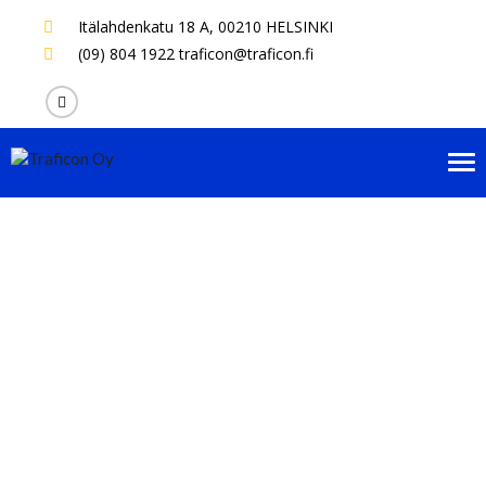
Itälahdenkatu 18 A,
00210 HELSINKI
(09) 804 1922
traficon@traficon.fi
Tog
nav
Liikennevalojen käyttö- ja
valvontajärjestelmien vaatimukse
ja kilpailutuksen
asiantuntijapalvelu