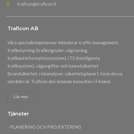
traficon@traficon.fi
Traficon AB
Våra specialkompetenser inkluderar traffic management,
trafikstyrning (trafiksignaler, vägvisning,
trafikantinformationssystem), ITS (intelligenta
trafiksystem), vägavgifter och tunnelsäkerhet
(brandsäkerhet, riskanalyser, säkerhetsplaner). Inom dessa
områden är Traficon den ledande konsulten i Finland.
Läs mer
Tjänster
- PLANERING OCH PROJEKTERING