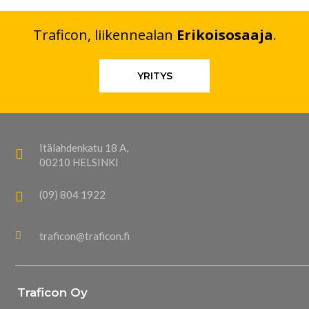
Traficon, liikennealan
Erikoisosaaja
.
YRITYS
Itälahdenkatu 18 A,
00210 HELSINKI
(09) 804 1922
traficon@traficon.fi
Traficon Oy