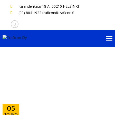
Itälahdenkatu 18 A,
00210 HELSINKI
(09) 804 1922
traficon@traficon.fi
Tog
nav
Juha Hyvärinen, Ins. –
Projektipäällikkö
05
TOUKO