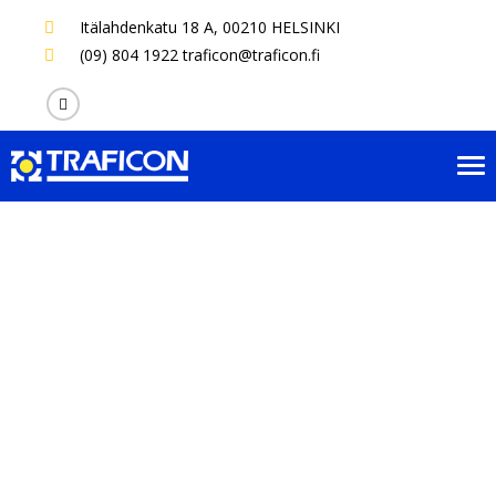
Itälahdenkatu 18 A,
00210 HELSINKI
(09) 804 1922
traficon@traficon.fi
Tog
nav
Tuukka Virtanen, Ins. (AMK)