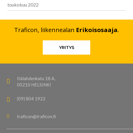
toukokuu 2022
Traficon, liikennealan
Erikoisosaaja
.
YRITYS
Itälahdenkatu 18 A,
00210 HELSINKI
(09) 804 1922
traficon@traficon.fi