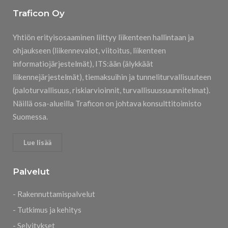
Traficon Oy
Yhtiön erityisosaaminen liittyy liikenteen hallintaan ja
ohjaukseen (liikennevalot, viitoitus, liikenteen
informatiojärjestelmät), ITS:ään (älykkäät
liikennejärjestelmät), tiemaksuihin ja tunneliturvallisuuteen
(paloturvallisuus, riskiarvioinnit, turvallisuussuunnitelmat).
Näillä osa-alueilla Traficon on johtava konsulttitoimisto
Suomessa.
Lue lisää
Palvelut
- Rakennuttamispalvelut
- Tutkimus ja kehitys
- Selvitykset